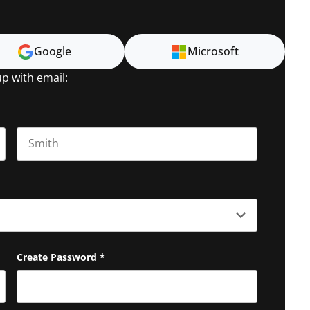
Google
Microsoft
up with email:
Last name
Create Password
*