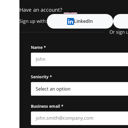
Have an account?
Log In
Sign up with:
LinkedIn
Or sign 
Name
*
First name
Seniority
*
Business email
*