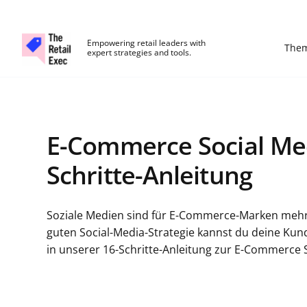
The Retail Exec
Empowering retail leaders with
The
expert strategies and tools.
Skip to main content
E-Commerce Social Med
Schritte-Anleitung
Soziale Medien sind für E-Commerce-Marken mehr al
guten Social-Media-Strategie kannst du deine Kun
in unserer 16-Schritte-Anleitung zur E-Commerce S