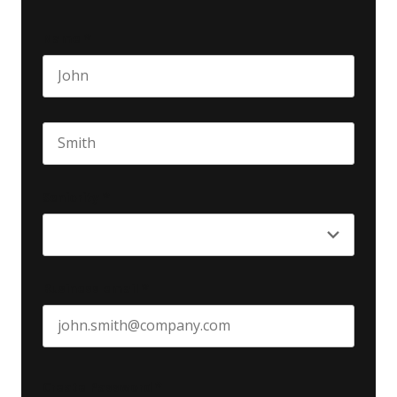
Name
*
First name
Last name
Seniority
*
Business email
*
Create Password
*