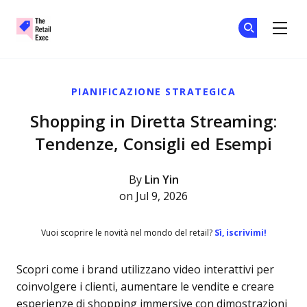
The Retail Exec
Un
Un
Skip to main content
PIANIFICAZIONE STRATEGICA
Shopping in Diretta Streaming:
Tendenze, Consigli ed Esempi
By
Lin Yin
on Jul 9, 2026
Vuoi scoprire le novità nel mondo del retail?
Sì, iscrivimi!
Scopri come i brand utilizzano video interattivi per
coinvolgere i clienti, aumentare le vendite e creare
esperienze di shopping immersive con dimostrazioni