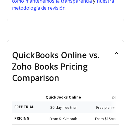
cómo mantenemos la transparencia
y
nuestra
metodología de revisión
.
QuickBooks Online vs.
Zoho Books Pricing
Comparison
QuickBooks Online
Zoho Boo
FREE TRIAL
30-day free trial
Free plan + free dem
PRICING
From $19/month
From $15/month (bille