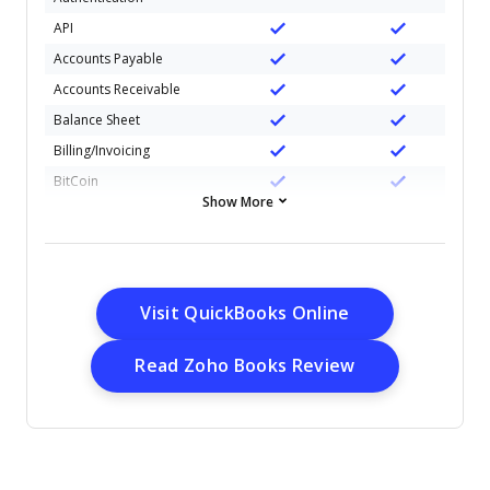
API
Accounts Payable
Accounts Receivable
Balance Sheet
Billing/Invoicing
BitCoin
Show More
Budgeting
CRM Integration
Calendar Management
Contact Management
Opens New Wi
Visit QuickBooks Online
Customer
Management
Opens New Wi
Read Zoho Books Review
Dashboard
Data Export
Data Import
Data Visualization