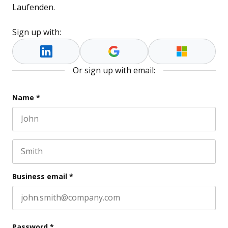
Laufenden.
Sign up with:
Or sign up with email:
URL
Name
*
First name
This field is for validation purposes and should be l
Last name
Business email
*
Password
*