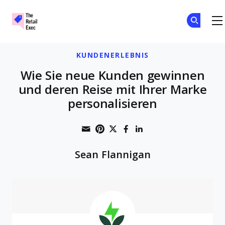
The Retail Exec
Skip to main content
KUNDENERLEBNIS
Wie Sie neue Kunden gewinnen
und deren Reise mit Ihrer Marke
personalisieren
Share through Email
Print this page
Share on Pinterest
Share on Twitter
Share on Faceboo
Share on Linke
Sean Flannigan