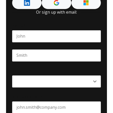
Or sign up with email:
Name
*
First name
Last name
Seniority
*
Business email
*