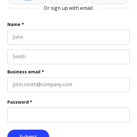
Or sign up with email:
X/Twitter
Name
*
First name
This field is for validation purposes and should be l
Last name
Business email
*
Password
*