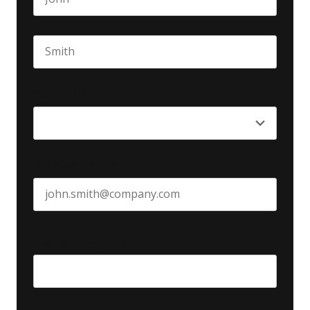
First name
Last name
Seniority
*
Business email
*
Create Password
*