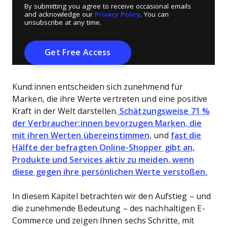
By submitting you agree to receive occasional emails
and acknowledge our
Privacy Policy
. You can
unsubscribe at any time.
Kund:innen entscheiden sich zunehmend für
Marken, die ihre Werte vertreten und eine positive
Kraft in der Welt darstellen.
Schätzungsweise 71 %
der Verbraucher:innen bevorzugen Marken, die
mit ihren Werten übereinstimmen,
und
fast die
Hälfte der befragten Online-Shopper gibt an,
Produkte und Services aktiv zu meiden, wenn
diese gegen ihre persönlichen Werte verstoßen
.
In diesem Kapitel betrachten wir den Aufstieg – und
die zunehmende Bedeutung – des nachhaltigen E-
Commerce und zeigen Ihnen sechs Schritte, mit