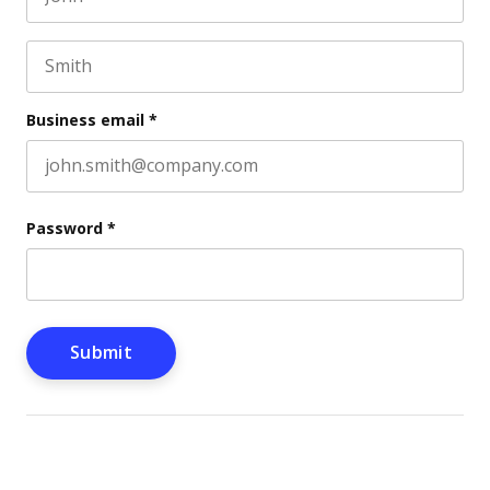
First name
This field is for validation purposes and should be l
Last name
Business email
*
Password
*