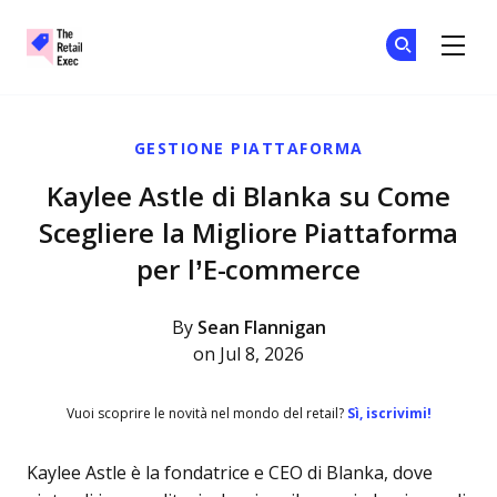
The Retail Exec
Un
Un
Skip to main content
GESTIONE PIATTAFORMA
Kaylee Astle di Blanka su Come
Scegliere la Migliore Piattaforma
per l’E-commerce
By
Sean Flannigan
on Jul 8, 2026
Vuoi scoprire le novità nel mondo del retail?
Sì, iscrivimi!
Kaylee Astle è la fondatrice e CEO di Blanka, dove