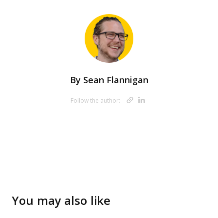
By
Sean Flannigan
Opens new w
Opens new 
Follow the author:
You may also like