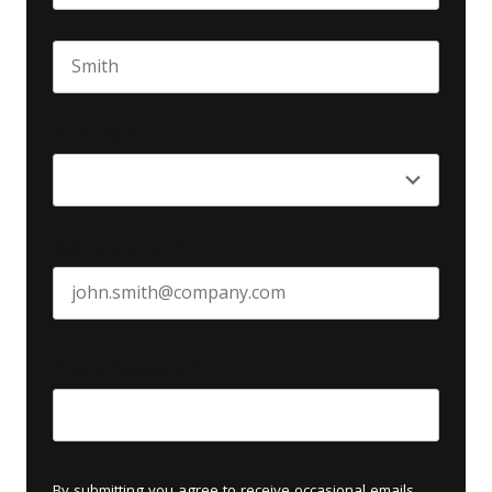
First name
Last name
Seniority
*
Business email
*
Create Password
*
By submitting you agree to receive occasional emails