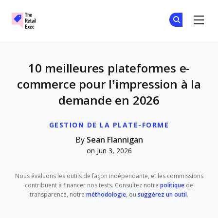
The Retail Exec
Re
Re
Skip to main content
10 meilleures plateformes e-
commerce pour l’impression à la
demande en 2026
GESTION DE LA PLATE-FORME
By
Sean Flannigan
on Jun 3, 2026
Nous évaluons les outils de façon indépendante, et les commissions
contribuent à financer nos tests. Consultez notre
politique
de
transparence, notre
méthodologie
, ou
suggérez un outil
.