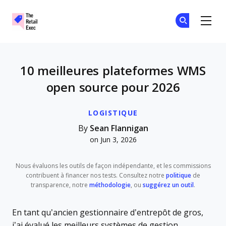
The Retail Exec
Re
Re
Skip to main content
10 meilleures plateformes WMS
open source pour 2026
LOGISTIQUE
By
Sean Flannigan
on Jun 3, 2026
Nous évaluons les outils de façon indépendante, et les commissions
contribuent à financer nos tests. Consultez notre
politique
de
transparence, notre
méthodologie
, ou
suggérez un outil
.
En tant qu’ancien gestionnaire d’entrepôt de gros,
j’ai évalué les meilleurs systèmes de gestion