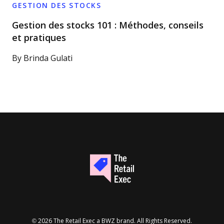
GESTION DES STOCKS
Gestion des stocks 101 : Méthodes, conseils
et pratiques
By
Brinda Gulati
Opens new window
© 2026 The Retail Exec a
BWZ
brand. All Rights Reserved.