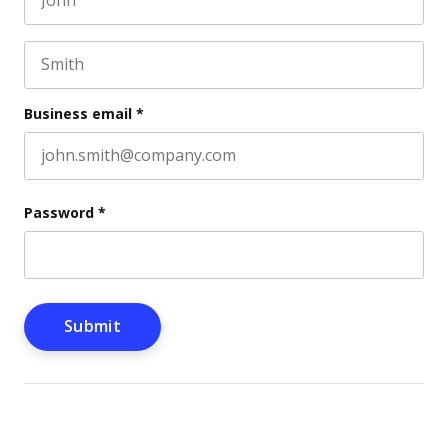
First name
This field is for validation purposes and should be l
Last name
Business email
*
Password
*