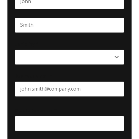
First name
Last name
Seniority
*
Business email
*
Create Password
*