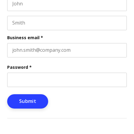
First name
This field is for validation purposes and should be l
Last name
Business email
*
Password
*