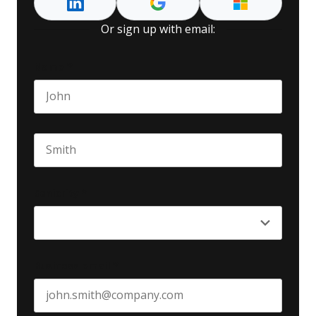
Or sign up with email:
Name
*
First name
Last name
Seniority
*
Business email
*