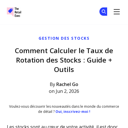
The Retail Exec
Re
Re
Skip to main content
GESTION DES STOCKS
Comment Calculer le Taux de
Rotation des Stocks : Guide +
Outils
By
Rachel Go
on Jun 2, 2026
Voulez-vous découvrir les nouveautés dans le monde du commerce
de détail ?
Oui, inscrivez-moi !
Les stocks sont au cœur de votre activité, il est donc