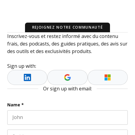
REJOIGNEZ NOTRE COMMUNAUTÉ
Inscrivez-vous et restez informé avec du contenu
frais, des podcasts, des guides pratiques, des avis sur
des outils et des exclusivités produits.
Sign up with:
Or sign up with email:
Email
Name
*
First name
This field is for validation purposes and should be l