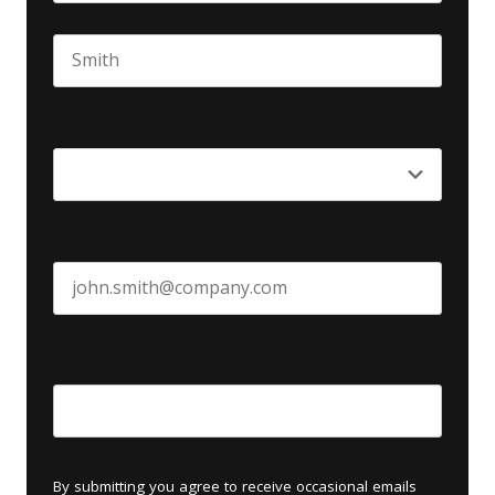
First name
Last name
Seniority
*
Business email
*
Create Password
*
By submitting you agree to receive occasional emails