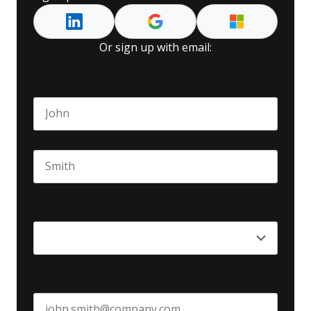
Or sign up with email:
Name
*
First name
Last name
Seniority
*
Business email
*