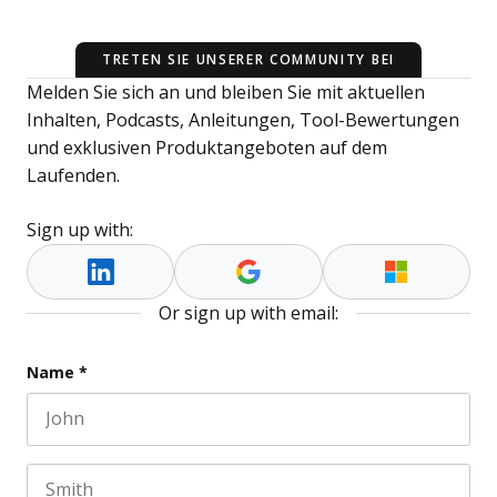
TRETEN SIE UNSERER COMMUNITY BEI
Melden Sie sich an und bleiben Sie mit aktuellen
Inhalten, Podcasts, Anleitungen, Tool-Bewertungen
und exklusiven Produktangeboten auf dem
Laufenden.
Sign up with:
Or sign up with email:
Company
Name
*
First name
This field is for validation purposes and should be l