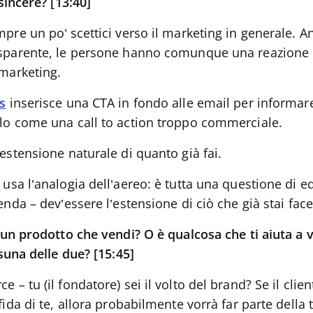
incere? [13:40]
mpre un po’ scettici verso il marketing in generale. 
sparente, le persone hanno comunque una reazione 
 marketing.
s
inserisce una CTA in fondo alle email per informar
lo come una call to action troppo commerciale.
’estensione naturale di quanto già fai.
usa l’analogia dell’aereo: è tutta una questione di eq
enda – dev’essere l’estensione di ciò che già stai fac
n prodotto che vendi? O è qualcosa che ti aiuta a v
una delle due? [15:45]
 – tu (il fondatore) sei il volto del brand? Se il clien
fida di te, allora probabilmente vorrà far parte dell