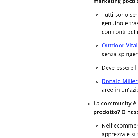
marketing poco s
Tutti sono se
genuino e tra
confronti del
Outdoor Vital
senza spinger
Deve essere l
Donald Miller
aree in un’azi
La community è u
prodotto? O ness
Nell’ecommerce
apprezza e si 