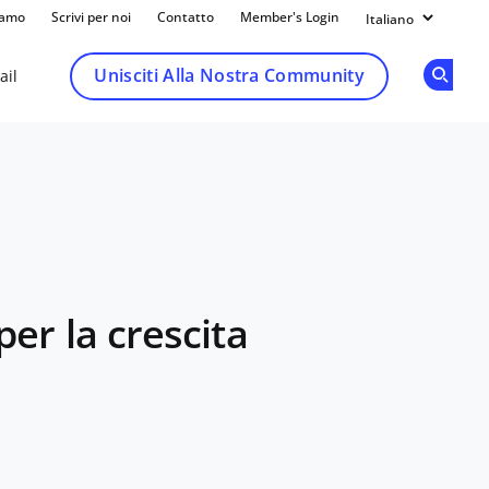
iamo
Scrivi per noi
Contatto
Member's Login
Unisciti Alla Nostra Community
ail
Op
Share
er la crescita
k
dIn