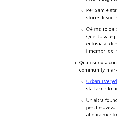
Per Sam è stat
storie di suc
C’è molto da d
Questo vale p
entusiasti di
i membri dell
Quali sono alcun
community market
Urban Everyd
sta facendo u
Un’altra foun
perché aveva u
abbaia mentre