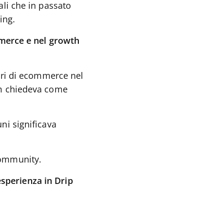
li che in passato
ing.
merce e nel growth
ori di ecommerce nel
am chiedeva come
ni significava
community.
esperienza in Drip