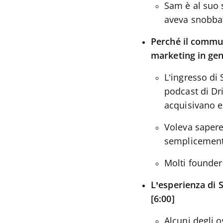
Sam è al suo 
aveva snobbat
Perché il commu
marketing in gen
L’ingresso di
podcast di Dr
acquisivano e 
Voleva sapere
semplicement
Molti founde
L’esperienza di 
[6:00]
Alcuni degli o