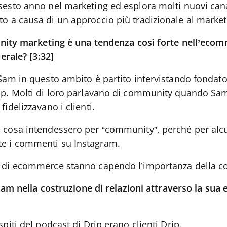
sesto anno nel marketing ed esplora molti nuovi cana
o a causa di un approccio più tradizionale al market
nity marketing è una tendenza così forte nell’ecom
erale? [3:32]
 Sam in questo ambito è partito intervistando fondat
ip. Molti di loro parlavano di community quando S
fidelizzavano i clienti.
 cosa intendessero per “community”, perché per alcu
e i commenti su Instagram.
r di ecommerce stanno capendo l’importanza della 
Sam nella costruzione di relazioni attraverso la sua 
spiti del podcast di Drip erano clienti Drip.