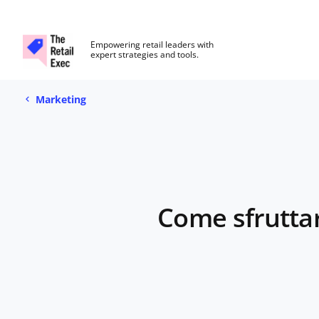
The Retail Exec
Empowering retail leaders with
expert strategies and tools.
Marketing
Skip to main content
Marketing
Come sfruttar