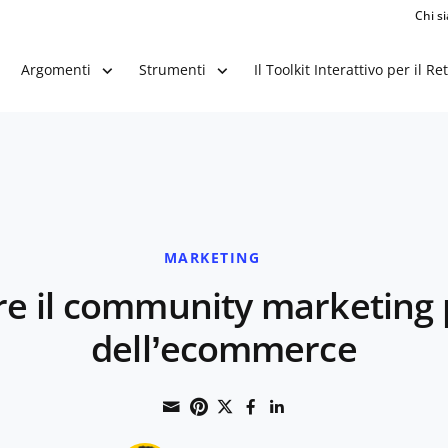
Chi s
Il Toolkit Interattivo per il Ret
Argomenti
Strumenti
MARKETING
e il community marketing p
dell’ecommerce
Share through Email
Print this page
Share on Pinterest
Share on Twitter
Share on Faceboo
Share on Linke