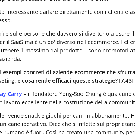
o interessante parlare direttamente con i clienti e as
cesso.
ire sulle persone che davvero si divertono a usare il
er il SaaS ma è un po’ diverso nell’ecommerce. I clie
 ottenere il massimo dal prodotto – sono promotori at
’azienda.
i esempi concreti di aziende ecommerce che sfrutta
ing, e cosa rende efficaci queste strategie? [7:43]
ay Carry
– il fondatore Yong-Soo Chung è qualcuno
n lavoro eccellente nella costruzione della communit
der vende snack e giochi per cani in abbonamento. Ha
n cane iperattivo. Dice che si riflette sul proprietar
 l’umano è fuori. Così ha creato una community per p