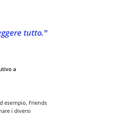
eggere tutto.
utivo a
 Ad esempio, Friends
are i diversi