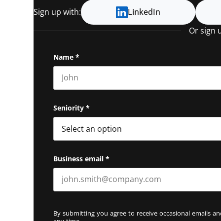
Sign up with:
LinkedIn
Or sign 
Name
*
First name
Seniority
*
Business email
*
By submitting you agree to receive occasional emails 