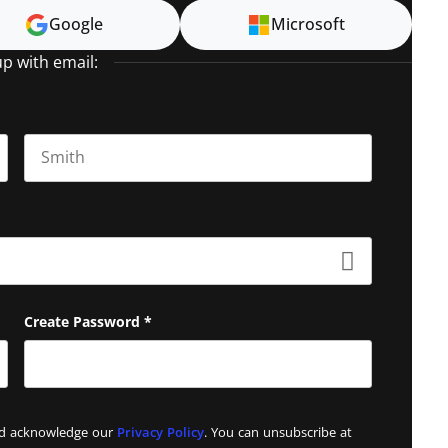
Google
Microsoft
up with email:
Last name
Create Password
*
and acknowledge our
Privacy Policy
. You can unsubscribe at