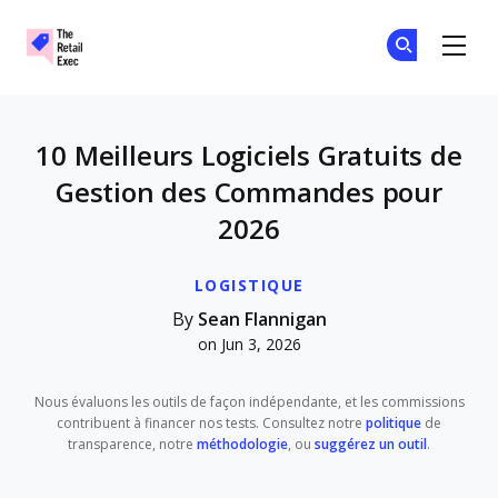
The Retail Exec
Re
Re
Skip to main content
10 Meilleurs Logiciels Gratuits de
Gestion des Commandes pour
2026
LOGISTIQUE
By
Sean Flannigan
on Jun 3, 2026
Nous évaluons les outils de façon indépendante, et les commissions
contribuent à financer nos tests. Consultez notre
politique
de
transparence, notre
méthodologie
, ou
suggérez un outil
.