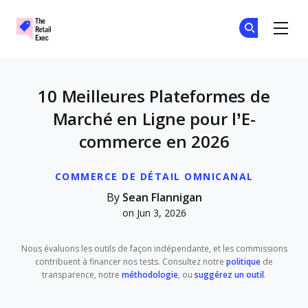
The Retail Exec
Re
Re
Skip to main content
10 Meilleures Plateformes de
Marché en Ligne pour l’E-
commerce en 2026
COMMERCE DE DÉTAIL OMNICANAL
By
Sean Flannigan
on Jun 3, 2026
Nous évaluons les outils de façon indépendante, et les commissions
contribuent à financer nos tests. Consultez notre
politique
de
transparence, notre
méthodologie
, ou
suggérez un outil
.