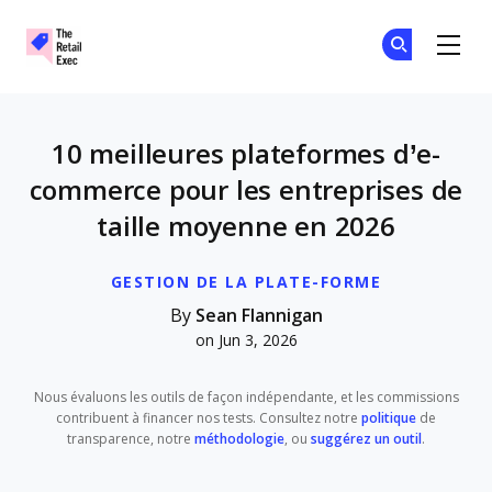
The Retail Exec
Re
Re
Skip to main content
10 meilleures plateformes d’e-
commerce pour les entreprises de
taille moyenne en 2026
GESTION DE LA PLATE-FORME
By
Sean Flannigan
on Jun 3, 2026
Nous évaluons les outils de façon indépendante, et les commissions
contribuent à financer nos tests. Consultez notre
politique
de
transparence, notre
méthodologie
, ou
suggérez un outil
.