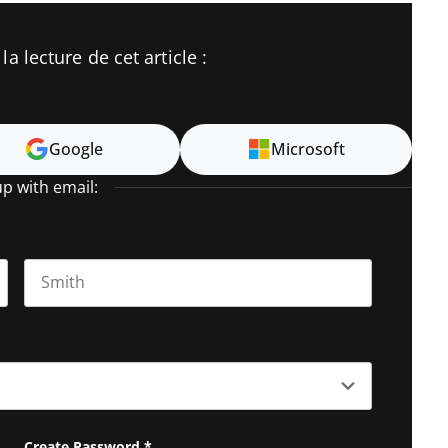
a lecture de cet article :
Google
Microsoft
up with email:
Last name
Create Password
*