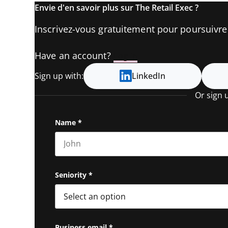
Envie d'en savoir plus sur The Retail Exec ?
Inscrivez-vous gratuitement pour poursuivre l
Have an account?
Log In
Sign up with:
LinkedIn
Or sign 
Name
*
First name
Seniority
*
Business email
*