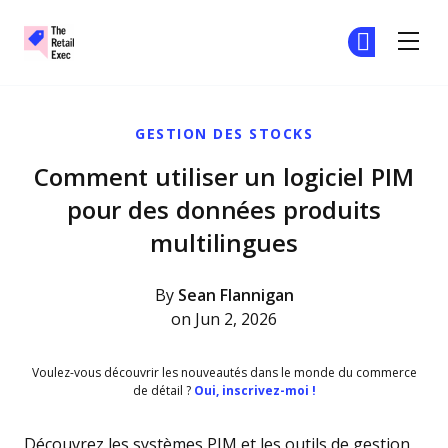
The Retail Exec
Re
Re
Skip to main content
GESTION DES STOCKS
Comment utiliser un logiciel PIM
pour des données produits
multilingues
By
Sean Flannigan
on Jun 2, 2026
Voulez-vous découvrir les nouveautés dans le monde du commerce
de détail ?
Oui, inscrivez-moi !
Découvrez les systèmes PIM et les outils de gestion