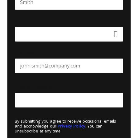
Last name
Seniority
*
Business email
*
Create Password
*
By submitting you agree to receive occasional emails
and acknowledge our
Privacy Policy
. You can
unsubscribe at any time.