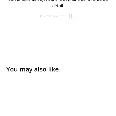
détail.
Opens new w
Opens new 
Follow the author:
You may also like