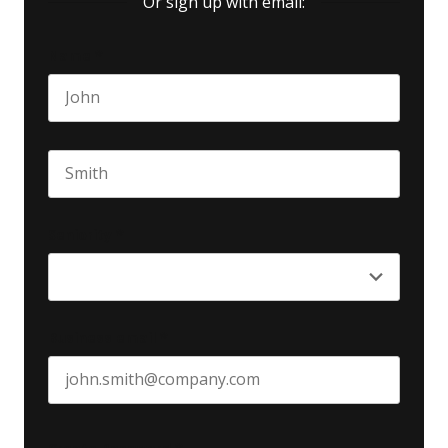
Or sign up with email:
Name
*
First name
Last name
Seniority
*
Business email
*