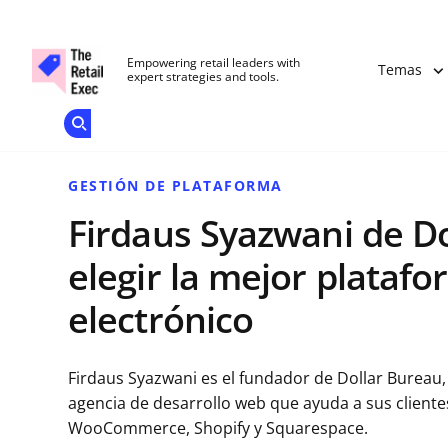
The Retail Exec
Empowering retail leaders with
Temas
expert strategies and tools.
Add as a
Únete A
preferred
Nuestra
Skip to main content
source
Opens new window
on
Comunidad
Google
GESTIÓN DE PLATAFORMA
Firdaus Syazwani de D
elegir la mejor plataf
electrónico
Firdaus Syazwani es el fundador de Dollar Bureau,
agencia de desarrollo web que ayuda a sus cliente
WooCommerce, Shopify y Squarespace.