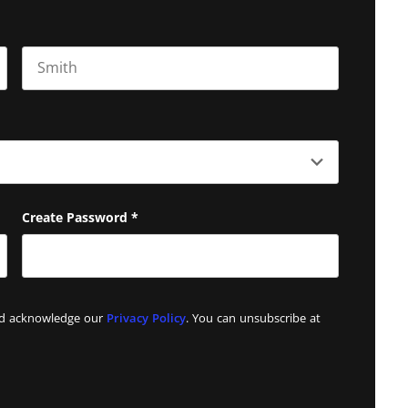
Last name
Create Password
*
and acknowledge our
Privacy Policy
. You can unsubscribe at