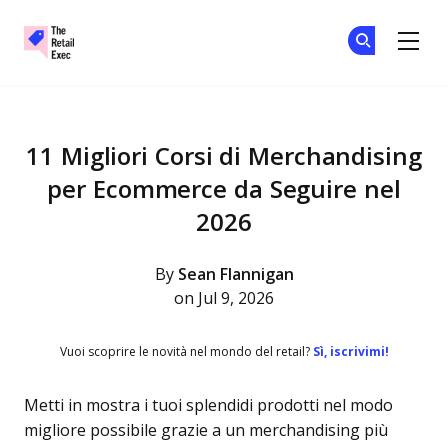
The Retail Exec
Un
Un
Skip to main content
11 Migliori Corsi di Merchandising
per Ecommerce da Seguire nel
2026
By
Sean Flannigan
on Jul 9, 2026
Vuoi scoprire le novità nel mondo del retail?
Sì, iscrivimi!
Metti in mostra i tuoi splendidi prodotti nel modo
migliore possibile grazie a un merchandising più