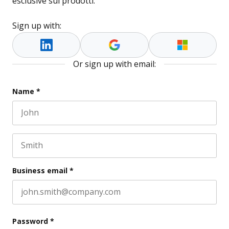
esclusive sui prodotti.
Sign up with:
Or sign up with email:
Email
Name
*
First name
This field is for validation purposes and should be l
Last name
Business email
*
Password
*