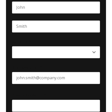
First name
Last name
Seniority
*
Business email
*
Create Password
*