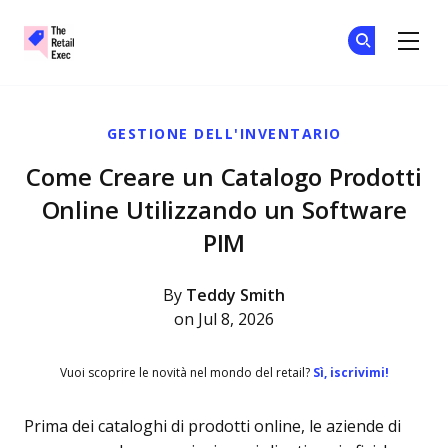
The Retail Exec
Un
Un
Skip to main content
GESTIONE DELL'INVENTARIO
Come Creare un Catalogo Prodotti
Online Utilizzando un Software
PIM
By
Teddy Smith
on Jul 8, 2026
Vuoi scoprire le novità nel mondo del retail?
Sì, iscrivimi!
Prima dei cataloghi di prodotti online, le aziende di