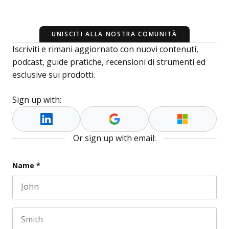
UNISCITI ALLA NOSTRA COMUNITÀ
Iscriviti e rimani aggiornato con nuovi contenuti,
podcast, guide pratiche, recensioni di strumenti ed
esclusive sui prodotti.
Sign up with:
Or sign up with email:
Company
Name
*
First name
This field is for validation purposes and should be l