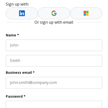
Sign up with:
Or sign up with email:
Phone
Name
*
First name
This field is for validation purposes and should be l
Last name
Business email
*
Password
*