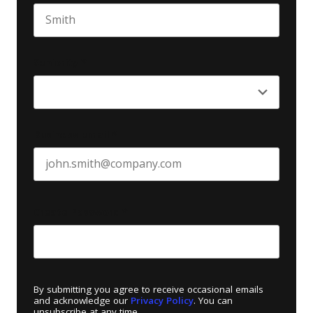
Last name
Seniority
*
Business email
*
Create Password
*
By submitting you agree to receive occasional emails
and acknowledge our
Privacy Policy
. You can
unsubscribe at any time.