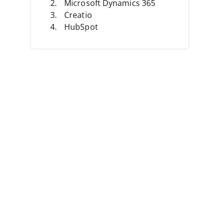
Microsoft Dynamics 365
Creatio
HubSpot
HubSpot CRM
Pipedrive
Salesforce
Freshsales
Salesmate
Bigin
Autres CRM pour le commerce
de détail
Avis connexes
Critères de sélection
Comment choisir
Qu'est-ce qu'un CRM pour le
commerce de détail ?
Fonctionnalités
Avantages
Coûts et tarification