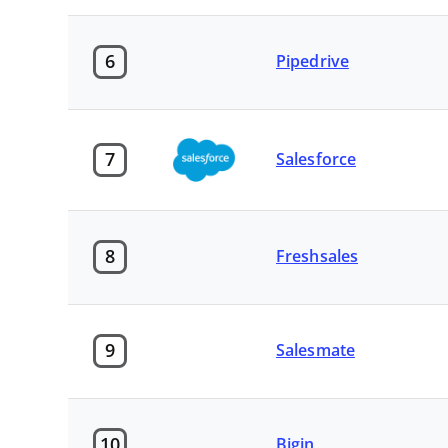
6
Pipedrive
7
Salesforce
8
Freshsales
9
Salesmate
10
Bigin