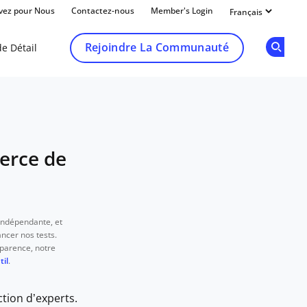
ivez pour Nous
Contactez-nous
Member's Login
Rejoindre La Communauté
e Détail
Op
erce de
 indépendante, et
ncer nos tests.
parence, notre
il
.
tion d’experts.