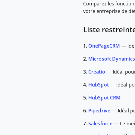
Comparez les fonctionn
votre entreprise de dét
Liste restrein
1.
OnePageCRM
—
Idé
2.
Microsoft Dynamics
3.
Creatio
—
Idéal pou
4.
HubSpot
—
Idéal p
5.
HubSpot CRM
6.
Pipedrive
—
Idéal p
7.
Salesforce
—
Le mei