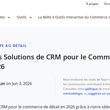
À propos
Écr
La Boîte à Outils Interactive du Commerce d
tes
Outils
TE AU DÉTAIL
es Solutions de CRM pour le Comm
26
Nous évaluons les outils de façon
gan
on Jun 3, 2026
les commissions contribuent à fina
Consultez notre
politique
de trans
méthodologie
, ou
suggérez un out
CRM pour le commerce de détail en 2026 grâce à notre sélec