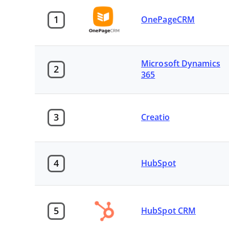
1
OnePageCRM
Microsoft Dynamics
2
365
3
Creatio
4
HubSpot
5
HubSpot CRM