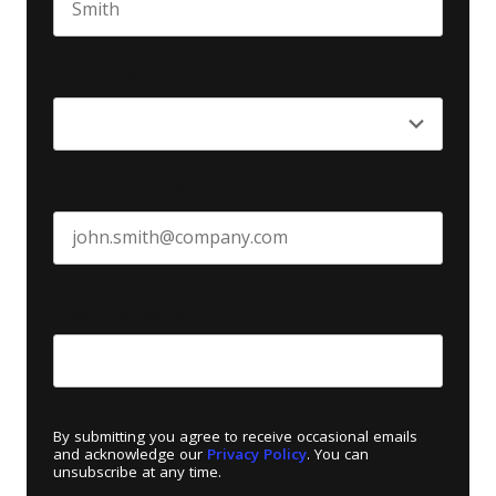
Last name
Seniority
*
Business email
*
Create Password
*
By submitting you agree to receive occasional emails
and acknowledge our
Privacy Policy
. You can
unsubscribe at any time.