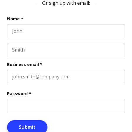
Or sign up with email:
Phone
Name
*
First name
This field is for validation purposes and should be l
Last name
Business email
*
Password
*