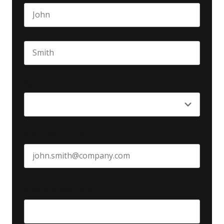
First name
Last name
Seniority
*
Business email
*
Create Password
*