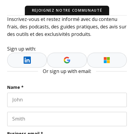
REJOIGNEZ NOTRE COMMUNAUTÉ
Inscrivez-vous et restez informé avec du contenu
frais, des podcasts, des guides pratiques, des avis sur
des outils et des exclusivités produits.
Sign up with:
Or sign up with email:
Name
Name
*
First name
This field is for validation purposes and should be l
Last name
Business email
*