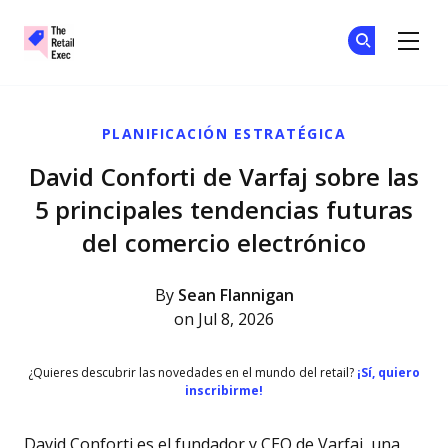
The Retail Exec
Ún
Ún
Skip to main content
PLANIFICACIÓN ESTRATÉGICA
David Conforti de Varfaj sobre las
5 principales tendencias futuras
del comercio electrónico
By
Sean Flannigan
on Jul 8, 2026
¿Quieres descubrir las novedades en el mundo del retail?
¡Sí, quiero
inscribirme!
David Conforti es el fundador y CEO de Varfaj, una