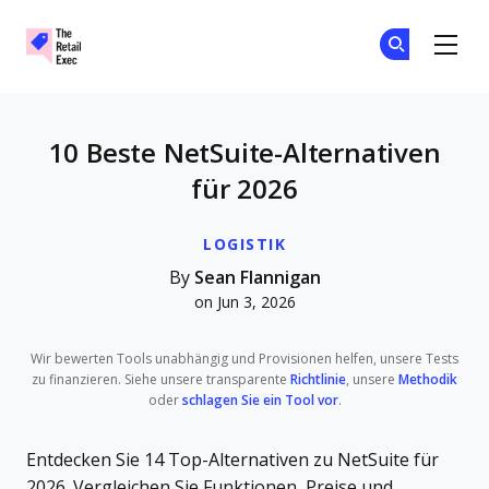
The Retail Exec
Tr
Tr
Skip to main content
10 Beste NetSuite-Alternativen
für 2026
LOGISTIK
By
Sean Flannigan
on Jun 3, 2026
Wir bewerten Tools unabhängig und Provisionen helfen, unsere Tests
zu finanzieren. Siehe unsere transparente
Richtlinie
, unsere
Methodik
oder
schlagen Sie ein Tool vor
.
Entdecken Sie 14 Top-Alternativen zu NetSuite für
2026. Vergleichen Sie Funktionen, Preise und