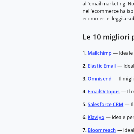
all’email marketing. No
nell’ecommerce ha ispi
ecommerce: leggila sub
Le 10 migliori
1.
Mailchimp
—
Ideale
2.
Elastic Email
—
Idea
3.
Omnisend
—
Il mig
4.
EmailOctopus
—
Il
5.
Salesforce CRM
—
I
6.
Klaviyo
—
Ideale pe
7.
Bloomreach
—
Idea