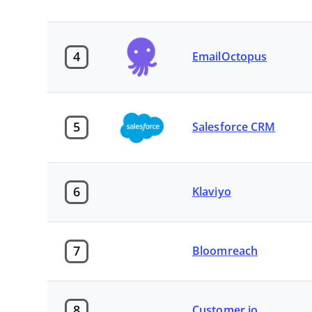
4
EmailOctopus
5
Salesforce CRM
6
Klaviyo
7
Bloomreach
8
Customer.io