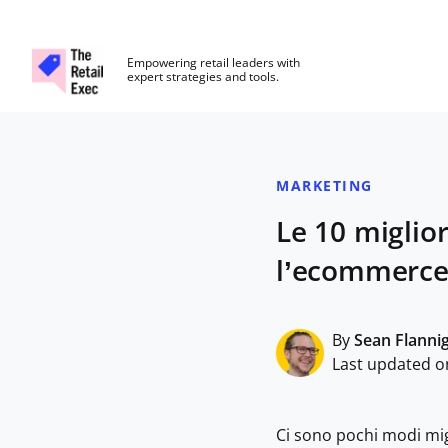
The Retail Exec
Empowering retail leaders with
expert strategies and tools.
Skip to main content
MARKETING
Le 10 miglio
l’ecommerce
By
Sean Flanni
Last updated o
Ci sono pochi modi mig