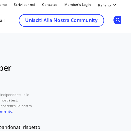
iamo
Scrivi per noi
Contatto
Member's Login
Unisciti Alla Nostra Community
ail
Op
per
indipendente, e le
nostri test.
asparenza, la nostra
rumento
.
bbandonati rispetto