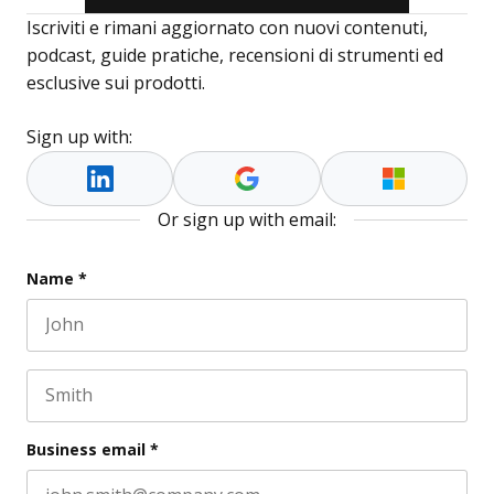
Iscriviti e rimani aggiornato con nuovi contenuti,
podcast, guide pratiche, recensioni di strumenti ed
esclusive sui prodotti.
Sign up with:
Or sign up with email:
Company
Name
*
First name
This field is for validation purposes and should be l
Last name
Business email
*