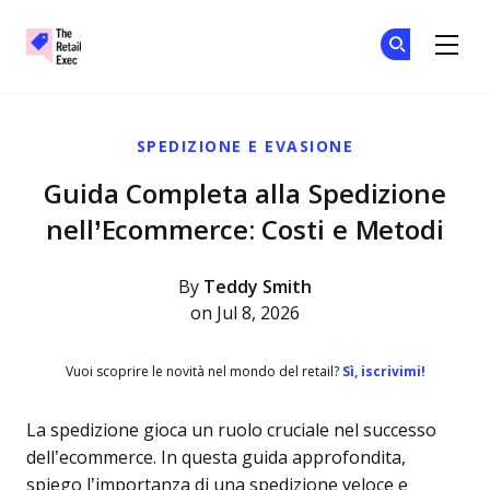
The Retail Exec
Un
Un
Skip to main content
SPEDIZIONE E EVASIONE
Guida Completa alla Spedizione
nell’Ecommerce: Costi e Metodi
By
Teddy Smith
on Jul 8, 2026
Vuoi scoprire le novità nel mondo del retail?
Sì, iscrivimi!
La spedizione gioca un ruolo cruciale nel successo
dell’ecommerce. In questa guida approfondita,
spiego l’importanza di una spedizione veloce e