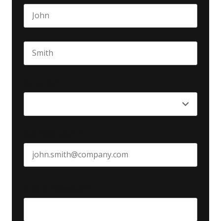
First name
Last name
Seniority
*
Business email
*
Create Password
*