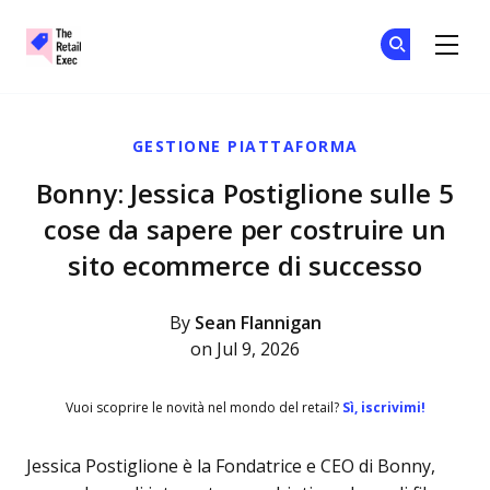
The Retail Exec
Un
Un
Skip to main content
GESTIONE PIATTAFORMA
Bonny: Jessica Postiglione sulle 5
cose da sapere per costruire un
sito ecommerce di successo
By
Sean Flannigan
on Jul 9, 2026
Vuoi scoprire le novità nel mondo del retail?
Sì, iscrivimi!
Jessica Postiglione è la Fondatrice e CEO di Bonny,