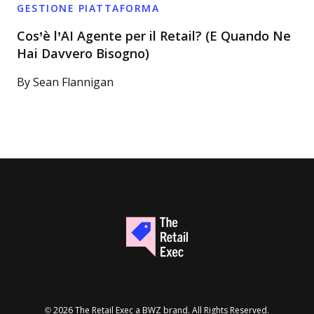
GESTIONE PIATTAFORMA
Cos’è l’AI Agente per il Retail? (E Quando Ne
Hai Davvero Bisogno)
By
Sean Flannigan
Opens new window
© 2026 The Retail Exec a
BWZ
brand. All Rights Reserved.