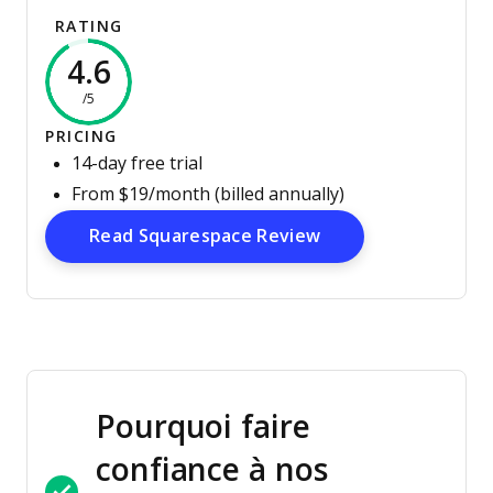
RATING
4.6
/5
PRICING
14-day free trial
From $19/month (billed annually)
Opens New Windo
Read Squarespace Review
Pourquoi faire
confiance à nos