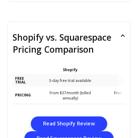
Shopify vs. Squarespace
Pricing Comparison
Shopify
Squares
FREE
3-day free trial available
14-day fre
TRIAL
From $37/month (billed
From $19/mon
PRICING
annually)
annual
Opens New Win
Read Shopify Review