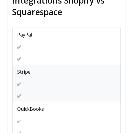
Intégrations Shopify vs
Squarespace
PayPal
✅
✅
Stripe
✅
✅
QuickBooks
✅