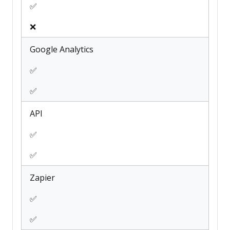
✅
❌
Google Analytics
✅
✅
API
✅
✅
Zapier
✅
✅