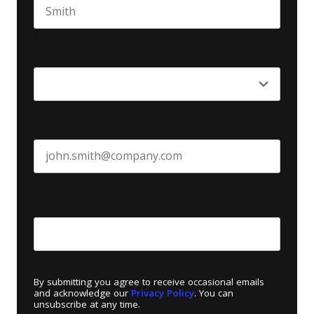
Last name
Seniority
*
Business email
*
Create Password
*
By submitting you agree to receive occasional emails
and acknowledge our
Privacy Policy
. You can
unsubscribe at any time.