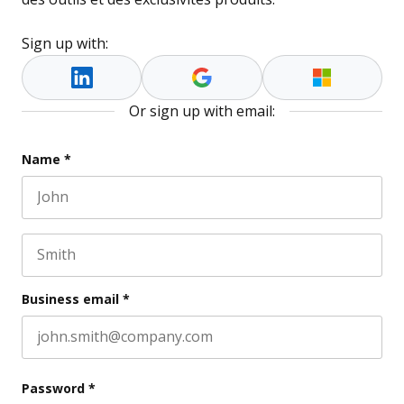
Sign up with:
Or sign up with email:
Facebook
Name
*
First name
This field is for validation purposes and should be l
Last name
Business email
*
Password
*