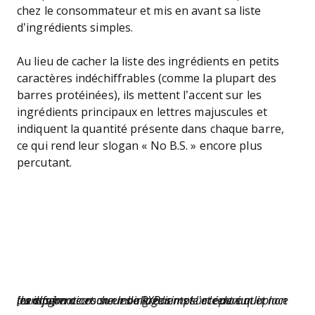
chez le consommateur et mis en avant sa liste
d’ingrédients simples.
Au lieu de cacher la liste des ingrédients en petits
caractères indéchiffrables (comme la plupart des
barres protéinées), ils mettent l’accent sur les
ingrédients principaux en lettres majuscules et
indiquent la quantité présente dans chaque barre,
ce qui rend leur slogan « No B.S. » encore plus
percutant.
[Le slogan accrocheur de RXBar met l’accent sur la transparence et un emballage simple et épuré qui place les informations sur les ingrédients sur le devant et non au dos.]