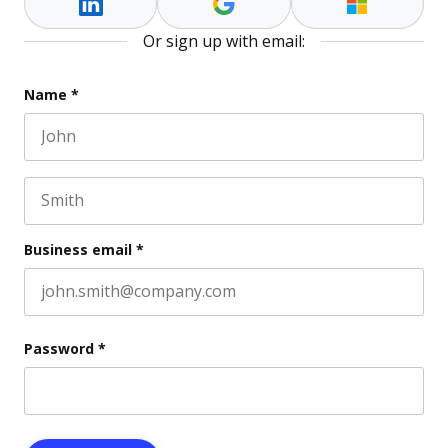
Or sign up with email:
Facebook
Name
*
First name
This field is for validation purposes and should be l
Last name
Business email
*
Password
*