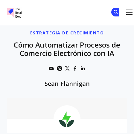
The Retail Exec
Skip to main content
ESTRATEGIA DE CRECIMIENTO
Cómo Automatizar Procesos de
Comercio Electrónico con IA
Share through Email
Print this page
Share on Pinterest
Share on Twitter
Share on Faceboo
Share on Linke
Sean Flannigan