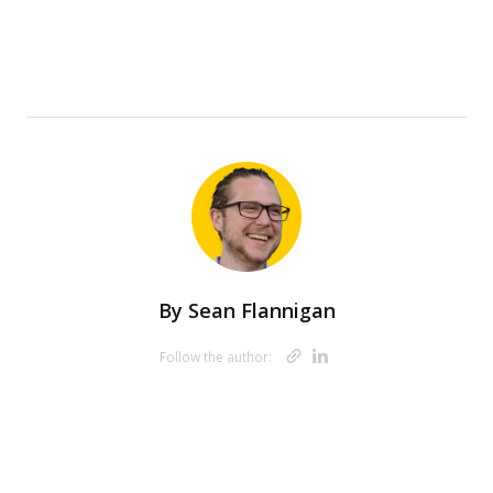
By
Sean Flannigan
Opens new w
Opens new 
Follow the author: