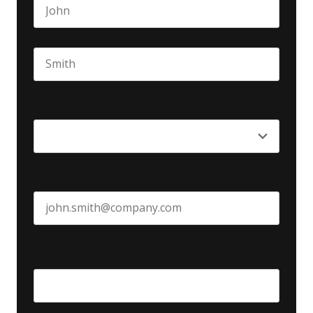
First name
Last name
Seniority
*
Business email
*
Create Password
*