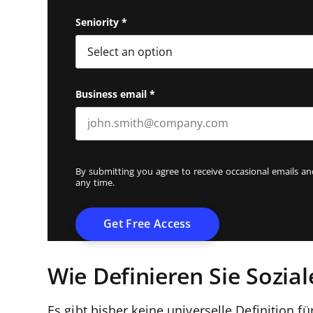
First name
Seniority
*
Business email
*
By submitting you agree to receive occasional emails 
any time.
Wie Definieren Sie Sozia
Es gibt bisher keine universelle Definition f