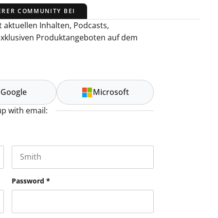
ERER COMMUNITY BEI
 aktuellen Inhalten, Podcasts,
exklusiven Produktangeboten auf dem
Google
Microsoft
up with email:
Last name
es and should be left unchanged.
Password
*