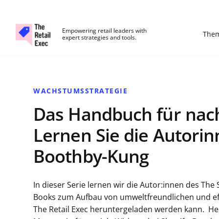
The Retail Exec
Empowering retail leaders with
The
expert strategies and tools.
Skip to main content
WACHSTUMSSTRATEGIE
Das Handbuch für nac
Lernen Sie die Autorin
Boothby-Kung
In dieser Serie lernen wir die Autor:innen des T
Books zum Aufbau von umweltfreundlichen und effi
The Retail Exec heruntergeladen werden kann. Heu