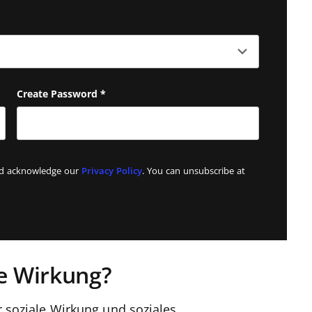
Last name
Create Password
*
and acknowledge our
Privacy Policy
. You can unsubscribe at
le Wirkung?
ür soziale Wirkung und soziales