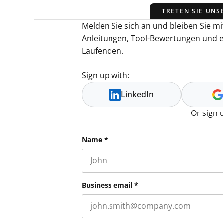
TRETEN SIE UNS
Melden Sie sich an und bleiben Sie mit
Anleitungen, Tool-Bewertungen und 
Laufenden.
Sign up with:
LinkedIn
Or sign 
Facebook
Name
*
First name
This field is for validation purpos
Business email
*