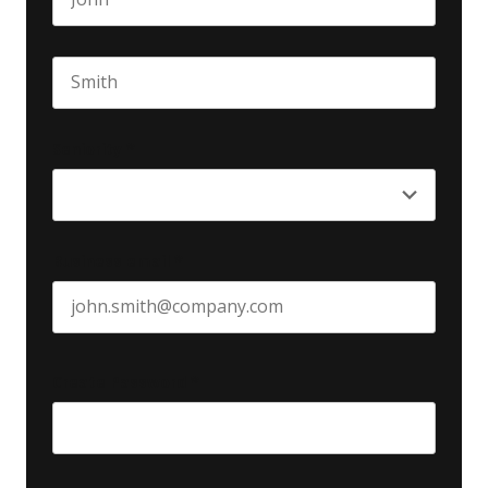
First name
Last name
Seniority
*
Business email
*
Create Password
*