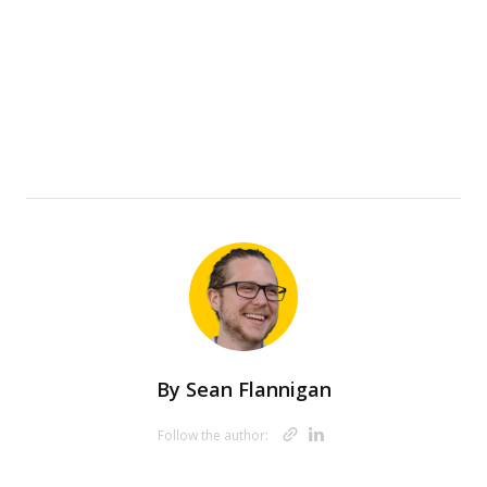
By
Sean Flannigan
Opens new w
Opens new 
Follow the author: