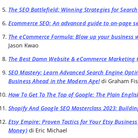
The SEO Battlefield: Winning Strategies for Sear
Ecommerce SEO: An advanced guide to on-page se
The eCommerce Formula: Blow up your business wi
Jason Kwao
The Best Damn Website & eCommerce Marketing Op
SEO Mastery: Learn Advanced Search Engine Optim
Business Ahead in the Modern Age!
di Graham Fis
How To Get To The Top of Google: The Plain Engli
Shopify And Google SEO Masterclass 2023: Buildi
Etsy Empire: Proven Tactics for Your Etsy Business 
Money)
di Eric Michael