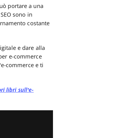
può portare a una
e SEO sono in
ornamento costante
gitale e dare alla
O per e-commerce
ll’e-commerce e ti
ri libri sull’e-