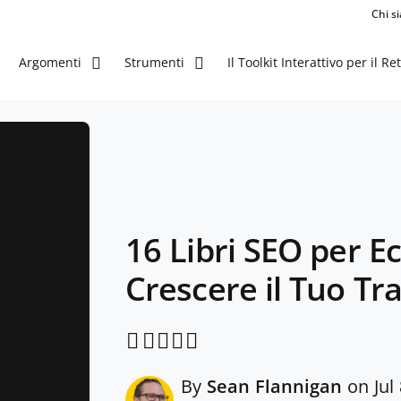
Chi s
Il Toolkit Interattivo per il Ret
Argomenti
Strumenti
16 Libri SEO per 
Crescere il Tuo Tra
Share through Email
Print this page
Share on Pinterest
Share on Twitter
Share on Facebook
Share on LinkedIn
By
Sean Flannigan
on Jul 