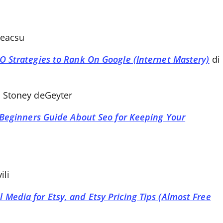
Neacsu
 Strategies to Rank On Google (Internet Mastery)
di
 Stoney deGeyter
 Beginners Guide About Seo for Keeping Your
ili
l Media for Etsy, and Etsy Pricing Tips (Almost Free