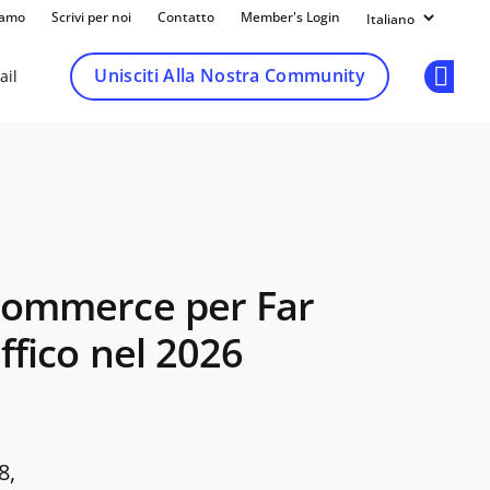
iamo
Scrivi per noi
Contatto
Member's Login
Unisciti Alla Nostra Community
ail
Op
Ecommerce per Far
ffico nel 2026
8,