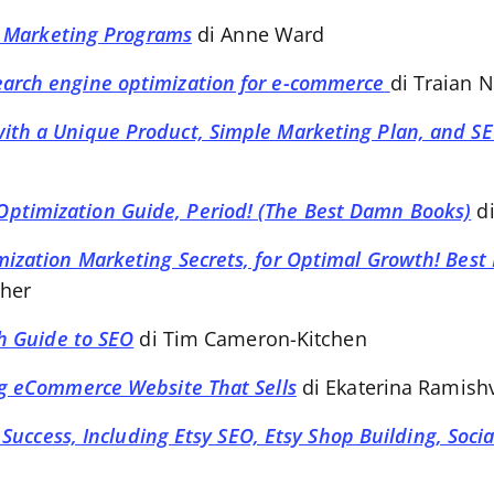
ch Marketing Programs
di Anne Ward
arch engine optimization for e-commerce
di Traian 
th a Unique Product, Simple Marketing Plan, and SEO
timization Guide, Period! (The Best Damn Books)
di
ization Marketing Secrets, for Optimal Growth! Best
her
sh Guide to SEO
di Tim Cameron-Kitchen
ng eCommerce Website That Sells
di Ekaterina Ramishv
Success, Including Etsy SEO, Etsy Shop Building, Socia