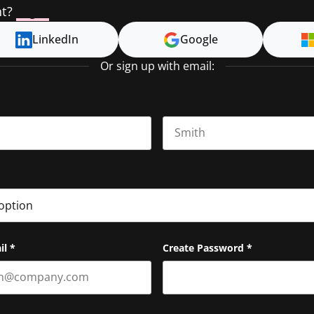
nt?
Log In
LinkedIn
Google
Or sign up with email:
Last name
il
*
Create Password
*