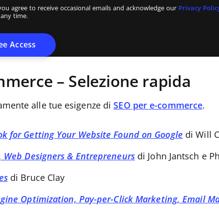
you agree to receive occasional emails and acknowledge our
Privacy Polic
 any time.
ommerce – Selezione rapida
ttamente alle tue esigenze di
SEO per e-commerce
.
k for Getting Your Website Found on Google
di Will
s, Web Designers & Entrepreneurs
di John Jantsch e Ph
es
di Bruce Clay
gine Optimization, Pay-per-Click Marketing, Email M