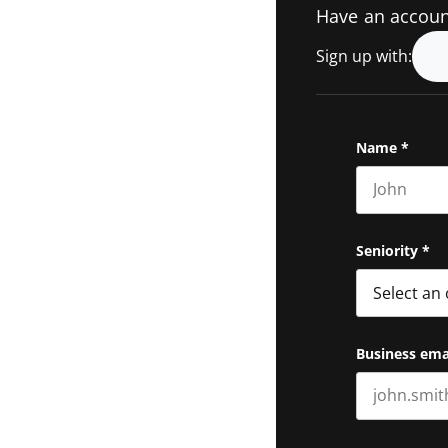
Have an accou
Sign up with:
Name
*
First name
Seniority
*
Business ema