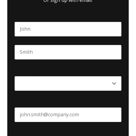
Or sign up with email:
Name
*
First name
Last name
Seniority
*
Business email
*
Create Password
*