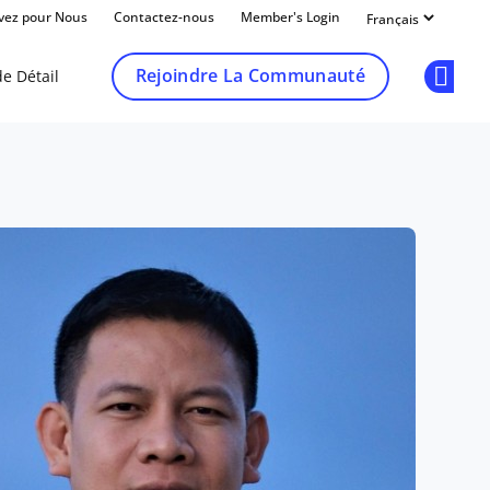
ivez pour Nous
Contactez-nous
Member's Login
Rejoindre La Communauté
e Détail
Op