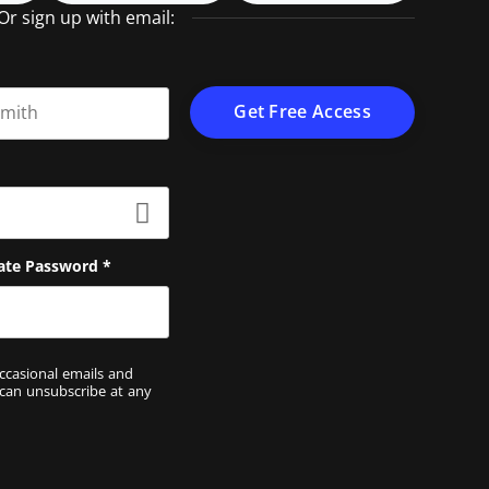
Or sign up with email:
t name
ate Password
*
ccasional emails and
 can unsubscribe at any