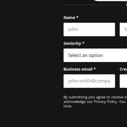
Name
*
First name
Las
Seniority
*
Business email
*
Cre
By submitting you agree to receive o
acknowledge our
Privacy Policy
. You
time.