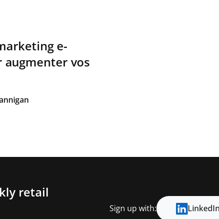
marketing e-
 augmenter vos
lannigan
ly retail
Sign up with:
LinkedI