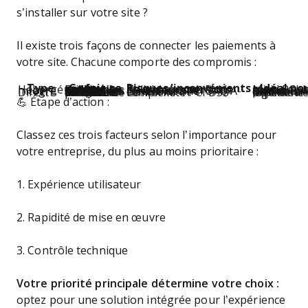
s’installer sur votre site ?
Il existe trois façons de connecter les paiements à
votre site. Chacune comporte des compromis :
Type
Ce que ça fait
Risques/inconvénients
Idéal po
Hébergé
Redirige les utilisateurs vers le site de la passerelle pour finaliser leur paiement en ligne
Taux de conversion plus bas, expérience utilisateur peu fluide
Mise en place rapide, aucun souci PCI
Intégré
Intègre des formulaires sur votre site via iFrames ou SDK
Nécessite une conformité PCI SAQ A-EP
Paiement personnalisé, plus de confiance du client
Direct
Envoie les données de carte du formulaire vers votre passerelle de paiement
Conformité PCI DSS complexe
Expérience utilisateur légère
💪 Étape d’action :
Classez ces trois facteurs selon l’importance pour
votre entreprise, du plus au moins prioritaire :
1. Expérience utilisateur
2. Rapidité de mise en œuvre
3. Contrôle technique
Votre priorité principale détermine votre choix :
optez pour une solution intégrée pour l’expérience