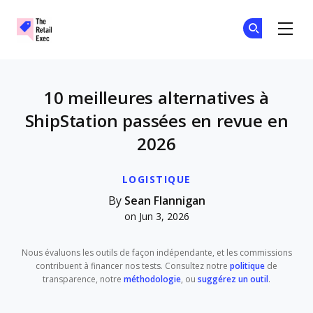
The Retail Exec
Re
Re
Skip to main content
10 meilleures alternatives à
ShipStation passées en revue en
2026
LOGISTIQUE
By
Sean Flannigan
on Jun 3, 2026
Nous évaluons les outils de façon indépendante, et les commissions
contribuent à financer nos tests. Consultez notre
politique
de
transparence, notre
méthodologie
, ou
suggérez un outil
.