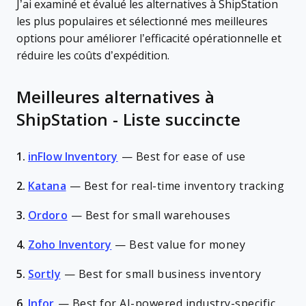
J’ai examiné et évalué les alternatives à ShipStation
les plus populaires et sélectionné mes meilleures
options pour améliorer l’efficacité opérationnelle et
réduire les coûts d’expédition.
Meilleures alternatives à
ShipStation - Liste succincte
1.
inFlow Inventory
—
Best for ease of use
2.
Katana
—
Best for real-time inventory tracking
3.
Ordoro
—
Best for small warehouses
4.
Zoho Inventory
—
Best value for money
5.
Sortly
—
Best for small business inventory
6.
Infor
—
Best for AI-powered industry-specific