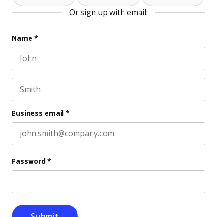
Or sign up with email:
Phone
Name
*
First name
Este campo es un campo de validación y debe quedar 
Last name
Business email
*
Password
*