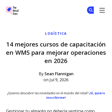
The Retail Exec
Ún
Ún
Skip to main content
LOGÍSTICA
14 mejores cursos de capacitación
en WMS para mejorar operaciones
en 2026
By
Sean Flannigan
on Jul 9, 2026
¿Quieres descubrir las novedades en el mundo del retail?
¡Sí, quiero
inscribirme!
Gestionar tu almacén no debería sentirse como