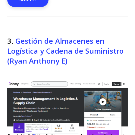
3.
Gestión de Almacenes en
Logística y Cadena de Suministro
(Ryan Anthony E)