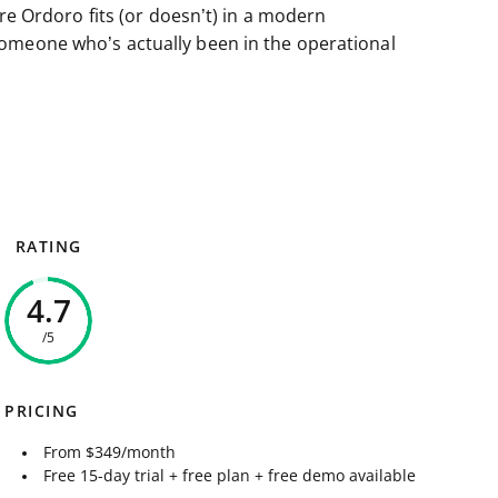
ere Ordoro fits (or doesn’t) in a modern
omeone who’s actually been in the operational
RATING
4.7
/5
PRICING
From $349/month
Free 15-day trial + free plan + free demo available