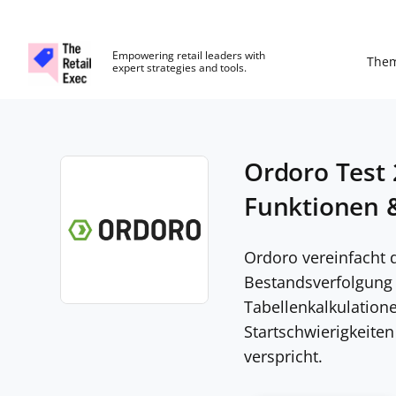
The Retail Exec
Empowering retail leaders with
The
expert strategies and tools.
Skip to main content
Ordoro Test 2
Funktionen &
Ordoro vereinfacht
Bestandsverfolgung
Tabellenkalkulatio
Opens new window
Startschwierigkeiten
verspricht.